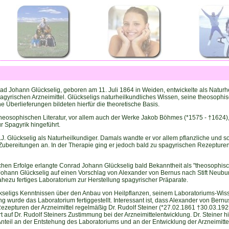
d Johann Glückselig, geboren am 11. Juli 1864 in Weiden, entwickelte als Natur
agyrischen Arzneimittel. Glückseligs naturheilkundliches Wissen, seine theosop
e Überlieferungen bildeten hierfür die theoretische Basis.
heosophischen Literatur, vor allem auch der Werke Jakob Böhmes (*1575 - †1624)
 Spagyrik hingeführt.
.J. Glückselig als Naturheilkundiger. Damals wandte er vor allem pflanzliche und 
bereitungen an. In der Therapie ging er jedoch bald zu spagyrischen Rezepturen, d
hen Erfolge erlangte Conrad Johann Glückselig bald Bekanntheit als "theosophisch
ohann Glückselig auf einen Vorschlag von Alexander von Bernus nach Stift Neubu
hezu fertiges Laboratorium zur Herstellung spagyrischer Präparate.
kseligs Kenntnissen über den Anbau von Heilpflanzen, seinem Laboratoriums-Wis
g wurde das Laboratorium fertiggestellt. Interessant ist, dass Alexander von Bern
zepturen der Arzneimittel regelmäßig Dr. Rudolf Steiner (*27.02.1861 †30.03.1925
auf Dr. Rudolf Steiners Zustimmung bei der Arzneimittelentwicklung. Dr. Steiner hiel
teil an der Entstehung des Laboratoriums und an der Entwicklung der Arzneimitte