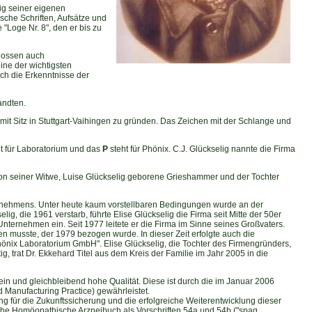
ig seiner eigenen
ische Schriften, Aufsätze und
"Loge Nr. 8", den er bis zu
enossen auch
eine der wichtigsten
rch die Erkenntnisse der
andten.
it Sitz in Stuttgart-Vaihingen zu gründen. Das Zeichen mit der Schlange und
t für Laboratorium und das
P
steht für Phönix. C.J. Glückselig nannte die Firma
on seiner Witwe, Luise Glückselig geborene Grieshammer und der Tochter
ternehmens. Unter heute kaum vorstellbaren Bedingungen wurde an der
g, die 1961 verstarb, führte Elise Glückselig die Firma seit Mitte der 50er
nternehmen ein. Seit 1977 leitete er die Firma im Sinne seines Großvaters.
n musste, der 1979 bezogen wurde. In dieser Zeit erfolgte auch die
nix Laboratorium GmbH". Elise Glückselig, die Tochter des Firmengründers,
g, trat Dr. Ekkehard Titel aus dem Kreis der Familie im Jahr 2005 in die
n und gleichbleibend hohe Qualität. Diese ist durch die im Januar 2006
 Manufacturing Practice) gewährleistet.
g für die Zukunftssicherung und die erfolgreiche Weiterentwicklung dieser
che Homöopathische Arzneibuch als Vorschriften 54a und 54b ("spag.