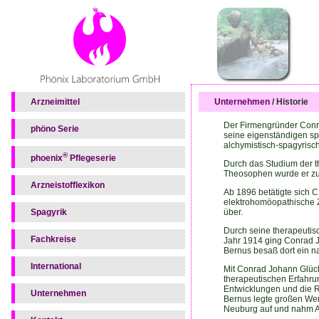
Arzneimittel
Unternehmen
/ Historie
Der Firmengründer Conra
phöno Serie
seine eigenständigen sp
alchymistisch-spagyrisch
®
phoenix
Pflegeserie
Durch das Studium der t
Theosophen wurde er zur
Arzneistofflexikon
Ab 1896 betätigte sich C
elektrohomöopathische Zu
Spagyrik
über.
Durch seine therapeutisc
Fachkreise
Jahr 1914 ging Conrad J
Bernus besaß dort ein na
International
Mit Conrad Johann Glüc
therapeutischen Erfahrun
Entwicklungen und die Re
Unternehmen
Bernus legte großen Wert 
Neuburg auf und nahm An