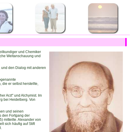
heilkundiger und Chemiker
hische Weltanschauung und
, und den Dialog mit anderen
sogenannte
ie er selbst herstellte,
er Arzt" und Alchymist. Im
rg bei Heidelberg. Von
sen und seinen
us den Fortgang der
) mitteilte. Alexander von
t sich häufig auf Stift
l.