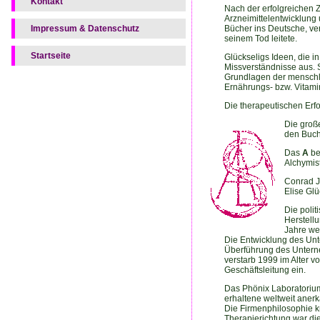
Kontakt
Nach der erfolgreichen 
Arzneimittelentwicklung 
Impressum & Datenschutz
Bücher ins Deutsche, ver
seinem Tod leitete.
Startseite
Glückseligs Ideen, die i
Missverständnisse aus. So
Grundlagen der menschlic
Ernährungs- bzw. Vitami
Die therapeutischen Erf
Die groß
den Buch
Das
A
be
Alchymis
Conrad J
Elise Glü
Die poli
Herstellu
Jahre wei
Die Entwicklung des Unte
Überführung des Unterne
verstarb 1999 im Alter v
Geschäftsleitung ein.
Das Phönix Laboratorium
erhaltene weltweit aner
Die Firmenphilosophie kn
Therapierichtung war di