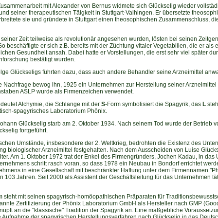
Zusammenarbeit mit Alexander von Bernus widmete sich Glückselig wieder vollstäd
und seiner therapeutischen Täigkeit in Stuttgart-Vaihingen. Er übersetzte theosoph
breitete sie und gründete in Stuttgart einen theosophischen Zusammenschluss, die 
n seiner Zeit teilweise als revolutionär angesehen wurden, lösten bei seinen Zeitg
 beschäftigte er sich z.B. bereits mit der Züchtung vitaler Vegetabilien, die er als 
hen Gesundheit ansah. Dabei hatte er Vorstellungen, die erst sehr viel später du
nforschung bestätigt wurden.
olge Glückseligs führten dazu, dass auch andere Behandler seine Arzneimittel anw
e Nachfrage bewog ihn, 1925 ein Unternehmen zur Herstellung seiner Arzneimittel m
staben ASLP wurde als Firmenzeichen verwendet.
deutet Alchymie, die Schlange mit der
S
-Form symbolisiert die Spagyrik, das
L
steh
tisch-spagyrisches Laboratorium Phönix.
ohann Glückselig starb am 2. Oktober 1934. Nach seinem Tod wurde der Betrieb v
ckselig fortgeführt.
tischen Umstände, insbesondere der 2. Weltkrieg, bedrohten die Existenz des Un
ng biologischer Arzneimittel festgehalten. Nach dem Ausscheiden von Luise Glückseli
ter. Am 1. Oktober 1972 trat der Enkel des Firmengründers, Jochen Kadau, in das U
rnehmens schritt rasch voran, so dass 1978 ein Neubau in Bondorf errichtet werde
hmens in eine Gesellschaft mit beschränkter Haftung unter dem Firmennamen "Phö
on 103 Jahren. Seit 2000 als Assistent der Geschäftsleitung für das Unternehmen täti
 steht mit seinen spagyrisch-homöopathischen Präparaten für Traditionsbewusstsei
kannte Zertifizierung der Phönix Laboratorium GmbH als Hersteller nach GMP (Good
üpft an die "klassische" Tradition der Spagyrik an. Eine maßgebliche Voraussetzun
e Aufnahme der spagyrischen Herstellungsverfahren nach Glückselig in das Deuts