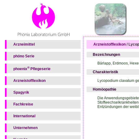
Arzneimittel
Arzneistofflexikon
/ Lyco
Bezeichnungen
phöno Serie
Bärlapp, Erdmoos, Hexe
®
phoenix
Pflegeserie
Charakteristik
Lycopodium clavatum geh
Arzneistofflexikon
Homöopathie
Spagyrik
Die Anwendungsgebiete 
Stoffwechselkrankheite
Fachkreise
Entzündungen der weibli
International
Unternehmen