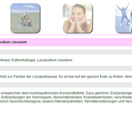
podium clavatum
nkraut, Kolbenbärlapp, Lycopodium clavatum.
ört zur Familie der Lycopodiaceae. Es ist fast auf der ganzen Erde zu finden. 
entsprechen dem homöopathischen Arzneimittelbild. Dazu gehören: Entzündunge
n; Entzündungen der Harnorgane, Nierensteinleiden; Krampfaderleiden; verschie
chen Geschlechtsorgane; andere Alterskrankheiten; Verhaltensstörungen und Vers